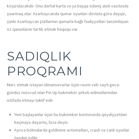
köçürüləcəkdir. Onu dərhal karta və ya başqa ödəniş aləti vasitəsilə
çıxarmaq olar. Azərbaycanda qumar oyunları dövlətə görə dəyişir,
çünki Azərbaycan ştatlarının qumarla bağlı fəaliyyətləri tənzimləyən
öz qanunlarını tərtib etmək hüququ var.
SADIQLIK
PROQRAMI
Mərc etmək istəyən idmansevərlər üçün rəsmi veb saytı gecə-
gündüz mövcud olan Pin Up bukmeker şirkəti xidmətlərindən
istifadə etməyi təklif edir.
Yeni başlayanlar üçün bu bukmeker kontorunda qeydiyyatdan
keçməyə dəyərmi, bizə deyin.
Ayrıca bölmələrdə goldmine avtomatları, crash və canlı oyunlar
təqdim edilir.