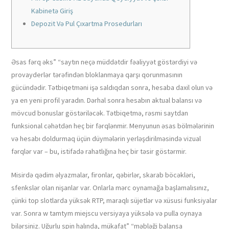
Kabinetə Giriş
Depozit Və Pul Çıxartma Prosedurları
Əsas fərq əks” “saytın neçə müddətdir fəaliyyət göstərdiyi və
provayderlər tərəfindən bloklanmaya qarşı qorunmasının
gücündədir. Tətbiqetməni işə saldıqdan sonra, hesaba daxil olun və
ya en yeni profil yaradın. Dərhal sonra hesabın aktual balansı və
mövcud bonuslar göstəriləcək. Tətbiqetmə, rəsmi saytdan
funksional cəhətdən heç bir fərqlənmir. Menyunun əsas bölmələrinin
və hesabı doldurmaq üçün düymələrin yerləşdirilməsində vizual
fərqlər var – bu, istifadə rahatlığına heç bir təsir göstərmir.
Misirdə qədim əlyazmalar, fironlar, qəbirlər, skarab böcəkləri,
sfenkslər olan nişanlar var. Onlarla mərc oynamağa başlamalısınız,
çünki top slotlarda yüksək RTP, maraqlı süjetlər və xüsusi funksiyalar
var. Sonra w tamtym miejscu versiyaya yüksələ və pulla oynaya
bilərsiniz. Uğurlu spin halında, mükafat” “məbləği balansa