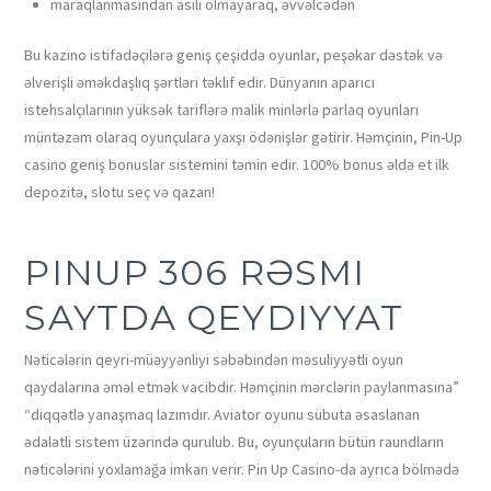
maraqlanmasından asılı olmayaraq, əvvəlcədən
Bu kazino istifadəçilərə geniş çeşiddə oyunlar, peşəkar dəstək və
əlverişli əməkdaşlıq şərtləri təklif edir. Dünyanın aparıcı
istehsalçılarının yüksək tariflərə malik minlərlə parlaq oyunları
müntəzəm olaraq oyunçulara yaxşı ödənişlər gətirir. Həmçinin, Pin-Up
casino geniş bonuslar sistemini təmin edir. 100% bonus əldə et ilk
depozitə, slotu seç və qazan!
PINUP 306 RƏSMI
SAYTDA QEYDIYYAT
Nəticələrin qeyri-müəyyənliyi səbəbindən məsuliyyətli oyun
qaydalarına əməl etmək vacibdir. Həmçinin mərclərin paylanmasına”
“diqqətlə yanaşmaq lazımdır. Aviator oyunu sübuta əsaslanan
ədalətli sistem üzərində qurulub. Bu, oyunçuların bütün raundların
nəticələrini yoxlamağa imkan verir. Pin Up Casino-da ayrıca bölmədə