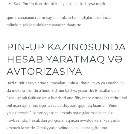
Sayt Pin-Up ilkin identifikasiya üçün interfeysə malikdir.
qumarxanasının rəsmi saytının rabitə təminatçıları tərəfindən
mümkün şəkildə bloklanmasından danışırıq.
PIN-UP KAZINOSUNDA
HESAB YARATMAQ VƏ
AVTORIZASIYA
Bəzi turnir seriyalarında, məsələn, Spin & Platinum və ya Omaholic-
da mükafat fondu a hundred min USD və yuxarıdır. Əmsallar cəmi
üzrə, iştirak üçün ən azı a hundred and fifty mərc etmək lazımdır Real
pul üçün oynamaq üçün əvvəlcə depozit qoymaq lazımdır. Bunu
yalnız hesabı” “qeydiyyatdan keçmiş oyunçular edə bilər. Öz
növbəsində, hesabdan pul çıxarmaq üçün əvvəlcə verifikasiyadan
keçmək lazımdır. Əməliyyat növündən asılı olaraq, ödəmə