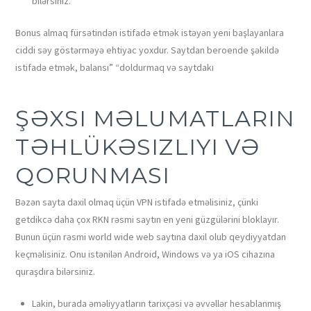
bilərsiniz.
Bonus almaq fürsətindən istifadə etmək istəyən yeni başlayanlara
ciddi səy göstərməyə ehtiyac yoxdur. Saytdan beroende şəkildə
istifadə etmək, balansı” “doldurmaq və saytdakı
ŞƏXSI MƏLUMATLARIN
TƏHLÜKƏSIZLIYI VƏ
QORUNMASI
Bəzən sayta daxil olmaq üçün VPN istifadə etməlisiniz, çünki
getdikcə daha çox RKN rəsmi saytın en yeni güzgülərini bloklayır.
Bunun üçün rəsmi world wide web saytına daxil olub qeydiyyatdan
keçməlisiniz. Onu istənilən Android, Windows və ya iOS cihazına
quraşdıra bilərsiniz.
Lakin, burada əməliyyatların tarixçəsi və əvvəllər hesablanmış