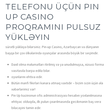
TELEFONU ÜÇÜN PIN
UP CASINO
PROQRAMINI PULSUZ
YÜKLƏYIN
sürətli yükləyə bilərsiniz. Pin-up Casino, Azərbaycan və dünyanın
başqa bir çox ölkələrində oyunçular arasında böyük bir seçimdir.
Daxil olma məlumatları itirilmiş və ya unudulmuşsa, xüsusi forma
vasitəsilə bərpa edilə bilər.
oyunlarını ehtiva edir.
Bütün mənfi fikirləri kənara atmaq vaxtıdır – bizim sizin üçün əla
xəbərlərimiz var!
Pin Up kazinonun ofis administrasiyası hesabın yoxlanılmasına
ehtiyac olduqda, ilk pulun çıxarılmasında gecikmənin baş verə
biləcəyini təmin edir.