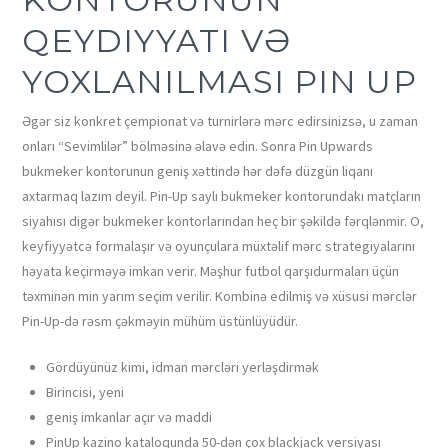
QEYDIYYATI VƏ
YOXLANILMASI PIN UP
Əgər siz konkret çempionat və turnirlərə mərc edirsinizsə, u zaman
onları “Sevimlilər” bölməsinə əlavə edin. Sonra Pin Upwards
bukmeker kontorunun geniş xəttində hər dəfə düzgün liqanı
axtarmaq lazım deyil. Pin-Up saylı bukmeker kontorundakı matçların
siyahısı digər bukmeker kontorlarından heç bir şəkildə fərqlənmir. O,
keyfiyyətcə formalaşır və oyunçulara müxtəlif mərc strategiyalarını
həyata keçirməyə imkan verir. Məşhur futbol qarşıdurmaları üçün
təxminən min yarım seçim verilir. Kombinə edilmiş və xüsusi mərclər
Pin-Up-də rəsm çəkməyin mühüm üstünlüyüdür.
Gördüyünüz kimi, idman mərcləri yerləşdirmək
Birincisi, yeni
geniş imkanlar açır və maddi
PinUp kazino kataloqunda 50-dən çox blackjack versiyası