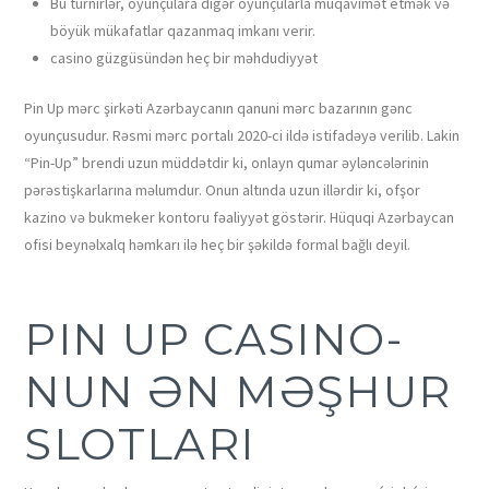
Bu turnirlər, oyunçulara digər oyunçularla müqavimət etmək və
böyük mükafatlar qazanmaq imkanı verir.
casino güzgüsündən heç bir məhdudiyyət
Pin Up mərc şirkəti Azərbaycanın qanuni mərc bazarının gənc
oyunçusudur. Rəsmi mərc portalı 2020-ci ildə istifadəyə verilib. Lakin
“Pin-Up” brendi uzun müddətdir ki, onlayn qumar əyləncələrinin
pərəstişkarlarına məlumdur. Onun altında uzun illərdir ki, ofşor
kazino və bukmeker kontoru fəaliyyət göstərir. Hüquqi Azərbaycan
ofisi beynəlxalq həmkarı ilə heç bir şəkildə formal bağlı deyil.
PIN UP CASINO-
NUN ƏN MƏŞHUR
SLOTLARI