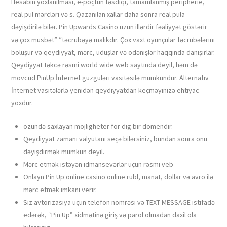
Hesabın yoxlanılması, e-poçtun təsdiqi, tamamlanmış périphérie,
real pul mərcləri və s. Qazanılan xallar daha sonra real pula
dəyişdirilə bilər. Pin Upwards Casino uzun illərdir fəaliyyət göstərir
və çox müsbət” “təcrübəyə malikdir. Çox vaxt oyunçular təcrübələrini
bölüşür və qeydiyyat, mərc, uduşlar və ödənişlər haqqında danışırlar.
Qeydiyyat təkcə rəsmi world wide web saytında deyil, həm də
mövcud PinUp İnternet güzgüləri vasitəsilə mümkündür. Alternativ
İnternet vasitələrlə yenidən qeydiyyatdan keçməyinizə ehtiyac
yoxdur.
özündə saxlayan möjligheter för dig bir domendir.
Qeydiyyat zamanı valyutanı seçə bilərsiniz, bundan sonra onu
dəyişdirmək mümkün deyil.
Mərc etmək istəyən idmansevərlər üçün rəsmi veb
Onlayn Pin Up online casino online rubl, manat, dollar və avro ilə
mərc etmək imkanı verir.
Siz avtorizasiya üçün telefon nömrəsi və TEXT MESSAGE istifadə
edərək, “Pin Up” xidmətinə giriş və parol olmadan daxil ola