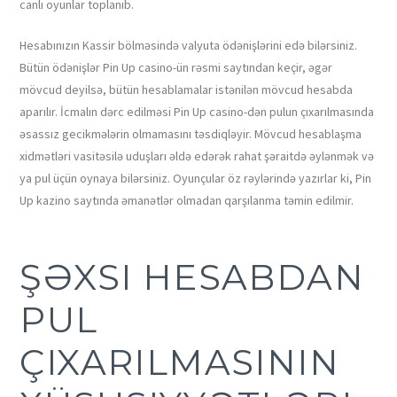
canlı oyunlar toplanıb.
Hesabınızın Kassir bölməsində valyuta ödənişlərini edə bilərsiniz.
Bütün ödənişlər Pin Up casino-ün rəsmi saytından keçir, əgər
mövcud deyilsə, bütün hesablamalar istənilən mövcud hesabda
aparılır. İcmalın dərc edilməsi Pin Up casino-dən pulun çıxarılmasında
əsassız gecikmələrin olmamasını təsdiqləyir. Mövcud hesablaşma
xidmətləri vasitəsilə uduşları əldə edərək rahat şəraitdə əylənmək və
ya pul üçün oynaya bilərsiniz. Oyunçular öz rəylərində yazırlar ki, Pin
Up kazino saytında əmanətlər olmadan qarşılanma təmin edilmir.
ŞƏXSI HESABDAN
PUL
ÇIXARILMASININ