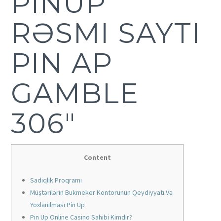
PINUP
RƏSMI SAYTI
PIN AP
GAMBLE
306″
Content
Sadiqlik Proqramı
Müştərilərin Bukmeker Kontorunun Qeydiyyatı Və
Yoxlanılması Pin Up
Pin Up Online Casino Sahibi Kimdir?