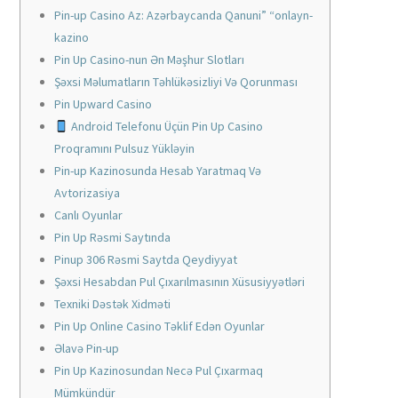
Pin-up Casino Az: Azərbaycanda Qanuni” “onlayn-
kazino
Pin Up Casino-nun Ən Məşhur Slotları
Şəxsi Məlumatların Təhlükəsizliyi Və Qorunması
Pin Upward Casino
Android Telefonu Üçün Pin Up Casino
Proqramını Pulsuz Yükləyin
Pin-up Kazinosunda Hesab Yaratmaq Və
Avtorizasiya
Canlı Oyunlar
Pin Up Rəsmi Saytında
Pinup 306 Rəsmi Saytda Qeydiyyat
Şəxsi Hesabdan Pul Çıxarılmasının Xüsusiyyətləri
Texniki Dəstək Xidməti
Pin Up Online Casino Təklif Edən Oyunlar
Əlavə Pin-up
Pin Up Kazinosundan Necə Pul Çıxarmaq
Mümkündür