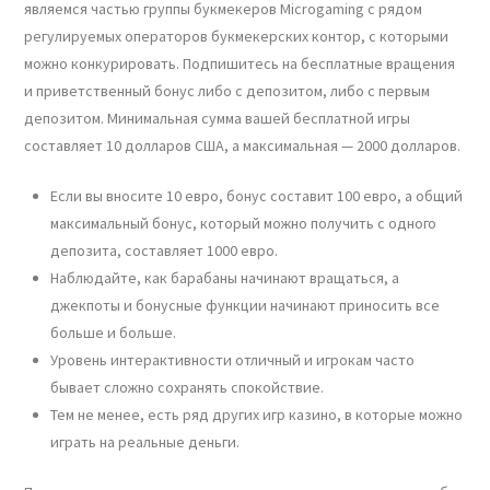
являемся частью группы букмекеров Microgaming с рядом
регулируемых операторов букмекерских контор, с которыми
можно конкурировать. Подпишитесь на бесплатные вращения
и приветственный бонус либо с депозитом, либо с первым
депозитом. Минимальная сумма вашей бесплатной игры
составляет 10 долларов США, а максимальная — 2000 долларов.
Если вы вносите 10 евро, бонус составит 100 евро, а общий
максимальный бонус, который можно получить с одного
депозита, составляет 1000 евро.
Наблюдайте, как барабаны начинают вращаться, а
джекпоты и бонусные функции начинают приносить все
больше и больше.
Уровень интерактивности отличный и игрокам часто
бывает сложно сохранять спокойствие.
Тем не менее, есть ряд других игр казино, в которые можно
играть на реальные деньги.