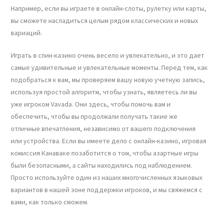
Например, если вы играете в онлайн-слоты, рулетку или карты,
вы сможете насладиться целым рядом классических и новых
вариаций.
Играть в спин-казино очень весело и увлекательно, и это дает
самые удивительные и увлекательные моменты. Перед тем, как
подобраться к вам, мы проверяем вашу новую учетную запись,
используя простой алгоритм, чтобы узнать, являетесь ли вы
уже игроком Vavada. Они здесь, чтобы помочь вам и
обеспечить, чтобы вы продолжали получать такие же
отличные впечатления, независимо от вашего подключения
или устройства. Если вы имеете дело с онлайн-казино, игровая
комиссия Канаваке позаботится о том, чтобы азартные игры
были безопасными, а сайты находились под наблюдением.
Просто используйте один из наших многочисленных языковых
вариантов в нашей зоне поддержки игроков, и мы свяжемся с
вами, как только сможем.