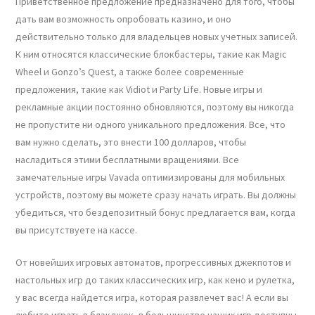
Приветственное предложение предназначено для того, чтобы
дать вам возможность опробовать казино, и оно
действительно только для владельцев новых учетных записей.
К ним относятся классические блокбастеры, такие как Magic
Wheel и Gonzo’s Quest, а также более современные
предложения, такие как Vidiot и Party Life. Новые игры и
рекламные акции постоянно обновляются, поэтому вы никогда
не пропустите ни одного уникального предложения. Все, что
вам нужно сделать, это внести 100 долларов, чтобы
насладиться этими бесплатными вращениями. Все
замечательные игры Vavada оптимизированы для мобильных
устройств, поэтому вы можете сразу начать играть. Вы должны
убедиться, что бездепозитный бонус предлагается вам, когда
вы присутствуете на кассе.
От новейших игровых автоматов, прогрессивных джекпотов и
настольных игр до таких классических игр, как кено и рулетка,
у вас всегда найдется игра, которая развлечет вас! А если вы