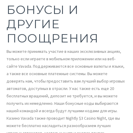
БОНУСЫ И
ДРУГИЕ
ПООЩРЕНИЯ
Вы можете принимать участие в наших эксклюзивных акциях,
только если играете в мобильном приложении или на веб-
сайте Vavada. Поддерживаются все основные валюты и языки,
а также все основные платежные системы. Вы можете
доверять нам, чтобы предоставить вам лучший выбор игровых
автоматов, доступных в отрасли. У нас также есть еще 20
бесплатных вращений, депозит не требуется, и вы можете
получить их немедленно. Наши бонусные коды выбираются
нашей командой и всегда будут лучшими кодами для игры.
Казино Vavada также проводит Nightly $3 Casino Night, где вы
можете бесплатно насладиться разнообразием лучших
игровых автоматов, настольных игр и многим другим.