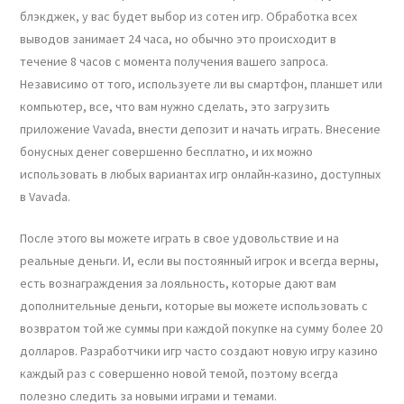
блэкджек, у вас будет выбор из сотен игр. Обработка всех
выводов занимает 24 часа, но обычно это происходит в
течение 8 часов с момента получения вашего запроса.
Независимо от того, используете ли вы смартфон, планшет или
компьютер, все, что вам нужно сделать, это загрузить
приложение Vavada, внести депозит и начать играть. Внесение
бонусных денег совершенно бесплатно, и их можно
использовать в любых вариантах игр онлайн-казино, доступных
в Vavada.
После этого вы можете играть в свое удовольствие и на
реальные деньги. И, если вы постоянный игрок и всегда верны,
есть вознаграждения за лояльность, которые дают вам
дополнительные деньги, которые вы можете использовать с
возвратом той же суммы при каждой покупке на сумму более 20
долларов. Разработчики игр часто создают новую игру казино
каждый раз с совершенно новой темой, поэтому всегда
полезно следить за новыми играми и темами.