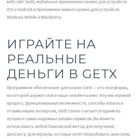
веб-сайт GetX, мобильное приложение казино для устройств
iOS и Android и приложение живого казино для устройств
Windows Mobile и Blackberry.
ИГРАЙТЕ НА
РЕАЛЬНЫЕ
ДЕНЬГИ В GETX
Программное обеспечение для казино GetX — это платформа,
на которой держится все наше онлайн-казино. Изучив игровой
процесс, функциональные возможности, способы оплаты и
отзывы наших экспертов, GetX Casino считается одним из
лучших и самых надежных онлайн-сервисов. Вы можете
использовать любой банковский метод для получения
депозита. Для игроков, которые хотят попробовать свои силы