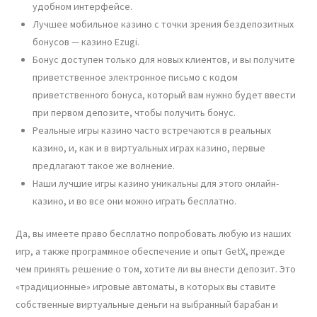
удобном интерфейсе.
Лучшее мобильное казино с точки зрения бездепозитных
бонусов — казино Ezugi.
Бонус доступен только для новых клиентов, и вы получите
приветственное электронное письмо с кодом
приветственного бонуса, который вам нужно будет ввести
при первом депозите, чтобы получить бонус.
Реальные игры казино часто встречаются в реальных
казино, и, как и в виртуальных играх казино, первые
предлагают такое же волнение.
Наши лучшие игры казино уникальны для этого онлайн-
казино, и во все они можно играть бесплатно.
Да, вы имеете право бесплатно попробовать любую из наших
игр, а также программное обеспечение и опыт GetX, прежде
чем принять решение о том, хотите ли вы внести депозит. Это
«традиционные» игровые автоматы, в которых вы ставите
собственные виртуальные деньги на выбранный барабан и