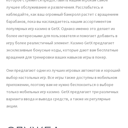
которое стремится предоставить нашим игрокам самое
лучшее обслуживание и развлечения. Расслабьтесь и
наблюдайте, как ваш огромный банкролл растет с вращением
барабанов, пока вы наслаждаетесь нашим ассортиментом
популярных игр казино в GetX. Однако именно это делает их
более интересными для пользователя и помогает добавить в
игру более реалистичный элемент. Казино GetX предлагает
эксклюзивные бонусные коды, которые дают вам бесплатные
вращения для тренировки ваших навыков игры в покер.
Они предлагают одни из лучших игровых автоматов и хороший
выбор настольных игр. Все игры также доступны в мобильном
приложении, поэтому вам не нужно беспокоиться о выборе
только мобильных игр казино. GetX предлагает три различных
варианта ввода и вывода средств, а также их регулярные
акции.