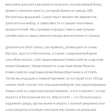
внесения депозита вы можете получить эксклюзивный бонус
приветственного пакета, который принесет вам до 500
бесплатных вращений. Существует множество вариантов
депозита на выбор, в зависимости от ваших платежных
предпочтений. Мы стремимся предоставить вам лучшие
онлайн-игры и самые увлекательные впечатления от казино.
Депозиты в GetX Casino, как правило, размещаются очень
быстро, просто и безопасно, а также с широким выбором
способов оплаты. Сайт лицензирован Комиссией по азартным
играм Канаваке, Управлением по азартным играм Мальты,
Комиссией по азартным играм Великобритании и eCOGRA.
Затем мы подошли к главной причине, по которой этот обзор
казино GetX считает его хорошим выбором: оно лицензировано
Комиссией по азартным играм Канаваке, а это означает, что вы
играете в безопасном месте. Игра в GetX — это безопасная и
надежная среда, где вы можете играть с полной уверенностью
и наслаждаться полным спектром игр казино на реальные