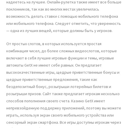
надеетесь на лучшее. Онлайн-рулетка также имеет все больше
поклонников, так как во многих местах увеличилась
возможность делать ставки с помощью мобильного телефона
или мобильного телефона. Следует отметить, что уверенность
— одна из лучших вещей, которые должны быть у игроков.
От простых слотов, в которых используется простая
комбинация чисел, до более сложных видеослотов, которые
включают в себя лучшие игровые функции и темы, игровые
автоматы GetX не имеют себе равных. Он предлагает
высококачественные игры, щедрые приветственные бонусы и
щедрые приветственные предложения, такие как
бездепозитный бонус, розыгрыши лотерейных билетов и
розыгрыши призов. Сайт также предлагает игрокам несколько
способов пополнения своего счета. Казино GetX имеет
непревзойденную поддержку приложений, поэтому вы можете
играть, используя экран своего мобильного устройства или
сенсорный экран смартфона. Все игры доступны игрокам через