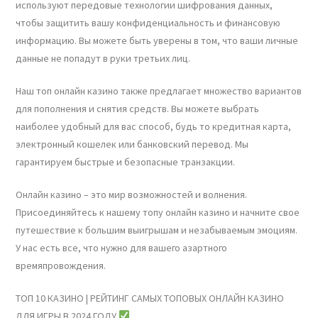
используют передовые технологии шифрования данных,
чтобы защитить вашу конфиденциальность и финансовую
информацию. Вы можете быть уверены в том, что ваши личные
данные не попадут в руки третьих лиц.
Наш топ онлайн казино также предлагает множество вариантов
для пополнения и снятия средств. Вы можете выбрать
наиболее удобный для вас способ, будь то кредитная карта,
электронный кошелек или банковский перевод. Мы
гарантируем быстрые и безопасные транзакции.
Онлайн казино – это мир возможностей и волнения.
Присоединяйтесь к нашему топу онлайн казино и начните свое
путешествие к большим выигрышам и незабываемым эмоциям.
У нас есть все, что нужно для вашего азартного
времяпровождения.
ТОП 10 КАЗИНО | РЕЙТИНГ САМЫХ ТОПОВЫХ ОНЛАЙН КАЗИНО
ДЛЯ ИГРЫ В 2024 ГОДУ