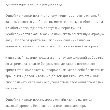
удовлетворить вашу игровую жажду.
Одной из главных причин, почему люди предпочитают онлайн
казино, является удобство. Вы можете играть в любое время и
в любом месте, где есть доступ к интернету. Нет
необходимости ехать в казино или искать ближайшую игровую
залу. Просто откройте ваш любимый онлайн казино на
компьютере или мобильном устройстве и начинайте играть.
Наши онлайн казино предлагают не только широкий выбор игр,
но и привлекательные бонусы. Многие казино предлагают
приветственные пакеты, которые включают в себя бесплатные
вращения и дополнительные деньги для игры. Это отличный
способ начать свое казино путешествие с большим стартовым
капиталом.
Одной из главных преимуществ онлайн казино является
высокий уровень безопасности. Все наши партнеры