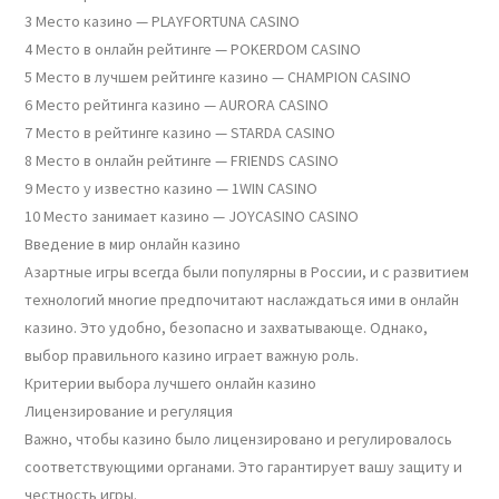
3 Место казино — PLAYFORTUNA CASINO
4 Место в онлайн рейтинге — POKERDOM CASINO
5 Место в лучшем рейтинге казино — CHAMPION CASINO
6 Место рейтинга казино — AURORA CASINO
7 Место в рейтинге казино — STARDA CASINO
8 Место в онлайн рейтинге — FRIENDS CASINO
9 Место у известно казино — 1WIN CASINO
10 Место занимает казино — JOYCASINO CASINO
Введение в мир онлайн казино
Азартные игры всегда были популярны в России, и с развитием
технологий многие предпочитают наслаждаться ими в онлайн
казино. Это удобно, безопасно и захватывающе. Однако,
выбор правильного казино играет важную роль.
Критерии выбора лучшего онлайн казино
Лицензирование и регуляция
Важно, чтобы казино было лицензировано и регулировалось
соответствующими органами. Это гарантирует вашу защиту и
честность игры.