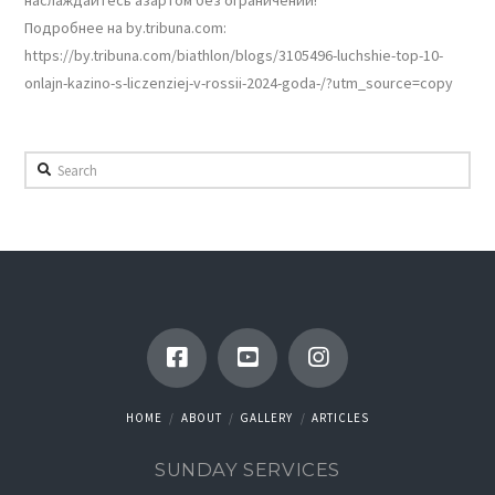
наслаждайтесь азартом без ограничений!
Подробнее на by.tribuna.com:
https://by.tribuna.com/biathlon/blogs/3105496-luchshie-top-10-
onlajn-kazino-s-liczenziej-v-rossii-2024-goda-/?utm_source=copy
Search
HOME
ABOUT
GALLERY
ARTICLES
SUNDAY SERVICES