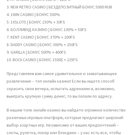
3. NEW RETRO CASINO | БЕЗДЕПОЗИТНЫЙ БОНУС 5000 RUB
4. 1WIN CASINO | БОНУС 500%
5. 1XSLOTS | БОНУС 150% + 30FS
6. БОЛЛИВУД КАЗИНО | БОНУС 100% + 50FS
7. KENT CASINO | БОНУС 370% + 200FS
8. DADDY CASINO | БОНУС 300% + 250FS
9. GARILLA | БОНУС 500% + 400FS
10. BOOI CASINO | БОНУС 1500$ + 225FS
Представляем вам самое удивительное и захватывающее
развлечение – топ онлайн казино! Если вы ищете способ
скрасить свои вечера, испытать адреналин и, возможно,
выиграть крупную сумму денег, то вы попали по адресу.
В нашем топе онлайн казино вы найдете огромное количество
различных игровых платформ, которые предлагают широкий
выбор азартных игр. Независимо от ваших предпочтений –
слоты, рулетка, покер или блэкджек – у нас есть все, чтобы