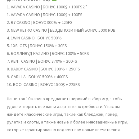
1. VAVADA CASINO | БОНУС 1000$ + 100FS2.”
1. VAVADA CASINO | БОНУС 1000$ + 100FS
2. R7 CASINO | БОНУС 300% + 225FS
3. NEW RETRO CASINO | БЕЗДЕПОЗИТНЫЙ БОНУС 5000 RUB
4. 1WIN CASINO | БОНУС 500%
5. 1XSLOTS | БОНУС 150% + 30FS
6. БОЛЛИВУД КАЗИНО | БОНУС 100% + 50FS
7. KENT CASINO | БОНУС 370% + 200FS
8. DADDY CASINO | БОНУС 300% + 250FS
9. GARILLA | БОНУС 500% + 400FS
10. BOOI CASINO | БОНУС 1500$ + 225FS
Наше топ 10 казино предлагает широкий выбор игр, чтобы
удовлетворить все ваши азартные потребности. У нас вы
найдете классические игры, такие как блэкджек, покер,
рулетка и слоты, а также новые и более инновационные игры,
которые гарантированно подарят вам новые впечатления.