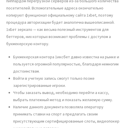
пиппардом перегрузкой серверов из-за большого количества
посетителей. Вспомогательные адреса окончательно
копируют функционал официальному сайта 1xbet, поэтому
процедура авторизации будет аналогична вышеописанной.
1хБет зеркало — как весьма полезный инструментов для
беттеров, них которых возникают проблемы с доступом а
букмекерскую контору.
Букмекерская контора 1иксбет давно известна на рынке и
пользуется огромной популярностью, благодаря немногим
достоинствам.
Войти в учетную запись смогут только позже
зарегистрированные игроки.
Чтобы заказать вывод, необходимо перейти а кассу,
выбрать платежный метод и показать желаемую сумму.
Наличие данного документа позволяла оператору
принимать ставки на спорт а предлагать своим
присутствующим сертифицированные слоты, видеопокер