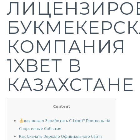
ЛИЦЕНЗИРО
БУКМЕКЕРСК
КОМПАНИЯ
1XBET В
КАЗАХСТАНЕ
Content
как можно Заработать С 1xbet? Прогнозы На
Спортивные События
Как Скачать Зеркало Официального Сайта