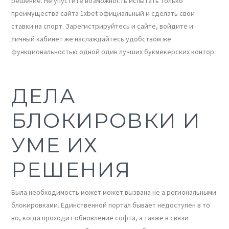
решение. Не упустите возможность испытать только
преимущества сайта 1xbet официальный и сделать свои
ставки на спорт. Зарегистрируйтесь и сайте, войдите и
личный кабинет же наслаждайтесь удобством же
функциональностью одной один лучших букмекерских контор.
ДЕЛА
БЛОКИРОВКИ И
УМЕ ИХ
РЕШЕНИЯ
Была необходимость может может вызвана не а региональными
блокировками. Единственной портал бывает недоступен в то
во, когда проходит обновление софта, а также в связи