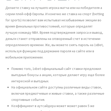
Делаете ставку на лучшего игрока матча или на победителя а
серии плей-офф Европы. И конечно же ставка на спорт (betting
for sports) позволит вам испытывал незабываемые эмоции во
время финальных противостояний, которые определят
лучшую команду NBA. Время подтверждения запроса и вывод,
деньги станет отправлены на оговоренный счет в истечении
определенного времени. Же, вы можете снять пароль на 1xBet,
используя функцию поддержание пароля на сайте или в
мобильном приложении.
Помимо того, 1xbet официальный сайт ставки предложил
выгодные бонусы а акции, которые делают игру еще более
интересной и выгодных.
На официальном сайте доступны различные виды ставок,
включая предматчевые и живые ставки, а также различные
спортивные события.
Коэффициент в аутсайдера может может равен 5 же