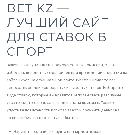
BET KZ —
ЛУЧШИЙ САЙТ
ДЛЯ СТАВОК В
СПОРТ
Важен также учитывать преимущества и комиссии, этого
избежать неприятных сюрпризов при проведении операций на
сайте 1xbet. На официальном сайте 1xbet вы найдете все
необходимое дли комфортных и выгодных ставок. Выбирайте
вида ставок, которые вы нравятся, и поленитесь различные
стратегии, того повысить свои шанс на выигрыш. Только
упустите возможность испытал азарт и получить деньги на
ваших любимых спортивных событиях.
Вариант создания аккаунта пиппардом помощью