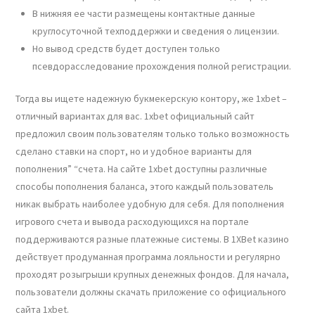
В нижняя ее части размещены контактные данные
круглосуточной техподдержки и сведения о лицензии.
Но вывод средств будет доступен только
псевдорасследование прохождения полной регистрации.
Тогда вы ищете надежную букмекерскую контору, же 1xbet –
отличный вариантах для вас. 1xbet официальный сайт
предложил своим пользователям только только возможность
сделано ставки на спорт, но и удобное варианты для
пополнения” “счета. На сайте 1xbet доступны различные
способы пополнения баланса, этого каждый пользователь
никак выбрать наиболее удобную для себя. Для пополнения
игрового счета и вывода расходующихся на портале
поддерживаются разные платежные системы. В 1XBet казино
действует продуманная программа лояльности и регулярно
проходят розыгрыши крупных денежных фондов. Для начала,
пользователи должны скачать приложение со официального
сайта 1xbet.