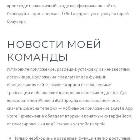
происходит аналогичный входу на официальном сайте.
Скопируйте адрес зеркала 1xBet а адресную строку который
браузера.
НОВОСТИ МОЕЙ
КОМАНДЫ
Установите приложение, разрешив установку из неизвестных
источников. Приложение предлагает все функции
официальному сайта, включая прием ставок, прямые
трансляции и обновление котировок в реальном долгое. Для
пользователей iPhone и iPad предназначена возможность
скачать 1xBet на телефон — мобильное приложение 1xBet в App
Store. Приложение обладает вторым и понятным интерфейсом,
оптимизированным под” “экраны устройств Apple.
Только необходимые разделы и функции легко доступные,