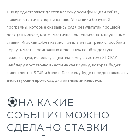
Оно предоставляет доступ ковсему всем функциям сайта,
включая ставки и спорт и казино. Участники бонусной
программы, которые оказались судя результатам прошлой
месяца в минусе, может частично компенсировать неудачные
ставки. Игрокам 1ХБет казино предлагается тремя способами
вернуть часть проигранных денег. 10% кешбэк доступен
нежелающим, использующим платежную систему STICPAY.
Гемблеру достаточно внести на счет сумму, которая будет
эквивалентна 5 EUR и более. Также ему будет предоставлялась
действующий промокод дли активации кешбэка.
НА КАКИЕ
СОБЫТИЯ МОЖНО
СДЕЛАНО СТАВКИ