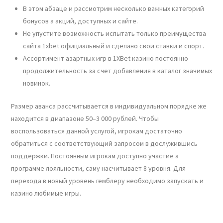
В этом абзаце и рассмотрим несколько важных категорий
бонусов а акций, доступных и сайте.
Не упустите возможность испытать только преимущества
сайта 1xbet официальный и сделано свои ставки и спорт.
Ассортимент азартных игр в 1XBet казино постоянно
продолжительность за счет добавления в каталог значимых
новинок.
Размер аванса рассчитывается в индивидуальном порядке же
находится в диапазоне 50–3 000 рублей. Чтобы
воспользоваться данной услугой, игрокам достаточно
обратиться с соответствующий запросом в дослужившись
поддержки. Постоянным игрокам доступно участие а
программе лояльности, саму насчитывает 8 уровня. Для
перехода в новый уровень гемблеру необходимо запускать и
казино любимые игры.