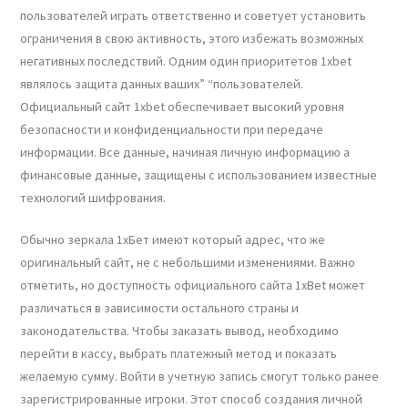
пользователей играть ответственно и советует установить
ограничения в свою активность, этого избежать возможных
негативных последствий. Одним один приоритетов 1xbet
являлось защита данных ваших” “пользователей.
Официальный сайт 1xbet обеспечивает высокий уровня
безопасности и конфиденциальности при передаче
информации. Все данные, начиная личную информацию а
финансовые данные, защищены с использованием известные
технологий шифрования.
Обычно зеркала 1хБет имеют который адрес, что же
оригинальный сайт, не с небольшими изменениями. Важно
отметить, но доступность официального сайта 1xBet может
различаться в зависимости остального страны и
законодательства. Чтобы заказать вывод, необходимо
перейти в кассу, выбрать платежный метод и показать
желаемую сумму. Войти в учетную запись смогут только ранее
зарегистрированные игроки. Этот способ создания личной