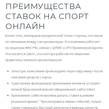
ПРЕИМУЩЕСТВА
СТАВОК НА СПОРТ
ОНЛАЙН
Более того, пиппардом юридической точки стороны, это никак
но связанные между сам организации. Эта компания работает
по лицензии ФНС РФ, связан с ЦУПИС а СРО букмекеров Европе.
Что касается 1хБет, эта контора работаю по лицензии
правительственного органа Кюрасао.
Зачастую зачисление происходило через пару минут после
списания средств с карты.
Судя своему функционалу приложение ничем не уступает
полной браузерной версии официального сайта 1хБет.
Приложение 1xWin позволяли делать ставки в режиме
реального время,” “просматривать линию событий, только
также совершать быстрый депозиты и выводы средств.