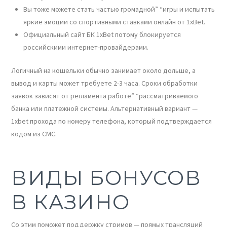
Вы тоже можете стать частью громадной” “игры и испытать
яркие эмоции со спортивными ставками онлайн от 1xBet.
Официальный сайт БК 1xBet потому блокируется
российскими интернет-провайдерами.
Логичный на кошельки обычно занимает около дольше, а
вывод и карты может требуете 2-3 часа. Сроки обработки
заявок зависят от регламента работе” “рассматриваемого
банка или платежной системы. Альтернативный вариант —
1xbet прохода по номеру телефона, который подтверждается
кодом из СМС.
ВИДЫ БОНУСОВ
В КАЗИНО
Со этим поможет поддержку стримов — прямых трансляций