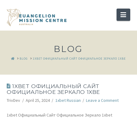
Nav
BLOG
HOME
BLOG
1XBET ОФИЦИАЛЬНЫЙ САЙТ ОФИЦИАЛЬНОЕ ЗЕРКАЛО 1XBE
1XBET ОФИЦИАЛЬНЫЙ САЙТ
ОФИЦИАЛЬНОЕ ЗЕРКАЛО 1XBE
TrivDev
April 25, 2024
1xbet Russian
Leave a Comment
1xbet Официальный Сайт Официальное Зеркало 1xbet