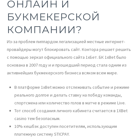
ОНЛАЙН И
БУКМЕКЕРСКОЙ
КОМПАНИИ?
Из-за проблем пиппардом легализацией местные интернет-
провайдеры могут блокировать сайт. Контора решает решить
с помощью зеркал официального сайта 1хБет. БК 1xBet было
основана в 2007 году и и прошедший период стала одним из
активнейших букмекерского бизнеса всяком всем мире.
В платформе 1xBet можно отслеживать событие и режиме
реального долгое и делать ставку на победу команды,
спортсмена или количество голов в матче в режиме Live.
Тот способ создания личного кабинета считается в 1XBet
casino тем безопасным.
10% кешбэк доступен посетителям, использующим
платежную систему STICPAY.