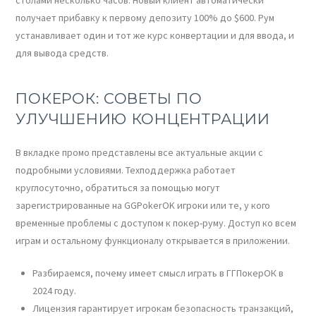
получает прибавку к первому депозиту 100% до $600. Рум
устанавливает один и тот же курс конвертации и для ввода, и
для вывода средств.
ПОКЕРОК: СОВЕТЫ ПО
УЛУЧШЕНИЮ КОНЦЕНТРАЦИИ
В вкладке промо представлены все актуальные акции с
подробными условиями. Техподдержка работает
круглосуточно, обратиться за помощью могут
зарегистрированные на GGPokerOK игроки или те, у кого
временные проблемы с доступом к покер-руму. Доступ ко всем
играм и остальному функционалу открывается в приложении.
Разбираемся, почему имеет смысл играть в ГГПокерОК в
2024 году.
Лицензия гарантирует игрокам безопасность транзакций,