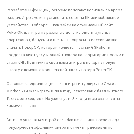
Разработаны функции, которые помогают новичкам во время
раздач. Игрок может установить софт на ПК или мобильное
устройство. В обзоре — как зайти на официальный сайт
PokerOK для игры на реальные деньги, клиент рума для
смартфонов, бонусы и ответы на вопросы. В России можно
скачать ПокерОК, который является частью GGPoker и
предоставляет услуги онлайн покера на территории России и
стран СНГ. Поднимите свои навыки игры в покер на новую
высоту с помощью комплексной школы покера PokerOK.
Основная специализация — кэш-игры и турниры по Омахе.
Minthon начинал играть в 2008 году, стартовав с безлимитного
Техасского холдема. Но уже спустя 3-4 года игры оказался на
лимите PLO-200.
Активно увлекаться игрой danludan начал лишь после спада
популярности оффлайн-покера и отмены трансляций по